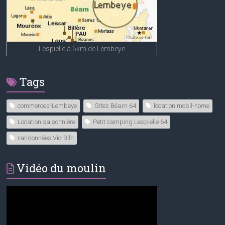
Lespielle à 5km de Lembeye
Tags
commerces-Lembeye
Gites Béarn 64
location mobil-home
Location saisonnière
Petit camping Lespielle 64
randonnées Vic-Bilh
Vidéo du moulin