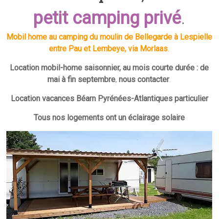
petit camping privé
.
Mobil home au camping du moulin de Bellegarde à Lespielle
entre Pau et Lembeye, via Morlaas
.
Location mobil-home saisonnier, au mois courte durée :
de
mai à fin septembre
,
nous contacter
.
Location vacances Béarn Pyrénées-Atlantiques particulier
Tous nos logements ont un éclairage solaire