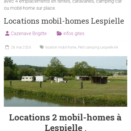
avec 4 emplacements en tentes, caravanes, camping-car
ou mobil-home sur place.
Locations mobil-homes Lespielle
Cazenave Brigitte
infos gites
28 mai 2026
location mobil-home
,
Petit camping Lespielle 64
Locations 2 mobil-homes à
Lespielle
,