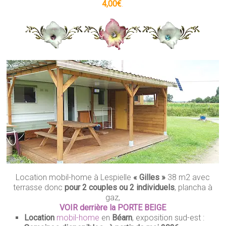
4,00€
.
Location mobil-home à Lespielle
« Gilles »
38 m2 avec
terrasse donc
pour 2 couples ou 2 individuels
, plancha à
gaz,
VOIR derrière la PORTE BEIGE
Location
mobil-home
en
Béarn
, exposition sud-est :