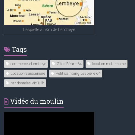
Lespielle à 5km de Lembeye
Tags
commerces-Lembeye
Gites Béarn 64
location mobil-home
Location saisonnière
Petit camping Lespielle 64
randonnées Vic-Bilh
Vidéo du moulin