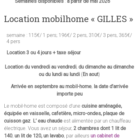
Semaines disponibles
:
à partir de mai 2026
Location mobilhome « GILLES »
semaine : 115€/ 1 pers; 196€/ 2 pers, 310€/ 3 pers, 365€/
4 pers
Location 3 ou 4 jours + taxe séjour
Location du
vendredi au vendredi
,
du dimanche au dimanche
ou du lundi au lundi
(
En aout
)
Arrivée en septembre au mobil-home
,
la date d’arrivée
importe peu
Le mobil-home est composé d’une
cuisine aménagée,
équipée en vaisselle, cafetière, micro-ondes, plaque de
cuisson gaz
.
L’
eau chaude
est alimentée par un chauffeau
électrique. Vous avez un séjour,
2 chambres dont
1 lit de
140
,
un lit de 120, un lavabo
, par ailleurs
un cabinet de