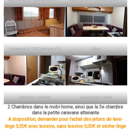
Mobilhome Lit 120 chambre n° 1
Mobilhome Lit 140 chambre n° 2
Caravane lit 120 Chambre n° 3
Séjour
chambre + cuisine
cuisine plan travail
2 Chambres dans le mobi-home, ainsi que la 3e chambre
dans la petite caravane attenante
A disposition, demander pour l’achat des jetons de lave-
linge 5,50€ avec lessive, sans lessive 5,00€ et sèche-linge