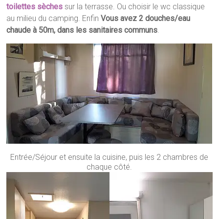
toilettes sèches
sur la terrasse. Ou choisir le wc classique
au milieu du camping. Enfin
Vous avez 2 douches/eau
chaude
à 50m, dans les sanitaires
communs
.
Entrée/Séjour et ensuite la cuisine, puis les 2 chambres de
chaque côté.